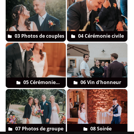
03 Photos de couples
04 Cérémonie civile
05 Cérémonie
06 Vin d'honneur
religieuse
07 Photos de groupe
08 Soirée